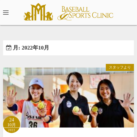
コ
ン
テ
ン
ツ
へ
月:
2022年10月
ス
キ
ッ
スタッフより
プ
24
10月
2022