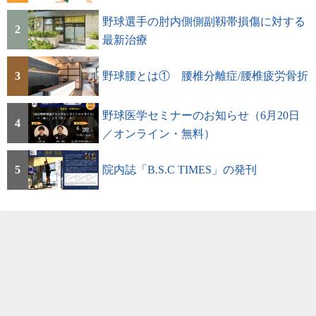
野球選手の肘内側側副靱帯損傷に対する
2
最新治療
3
野球腰とは① 腰椎分離症/腰椎疲労骨折
野球医学セミナーのお知らせ（6月20日
4
／オンライン・無料）
5
院内誌「B.S.C TIMES」の発刊