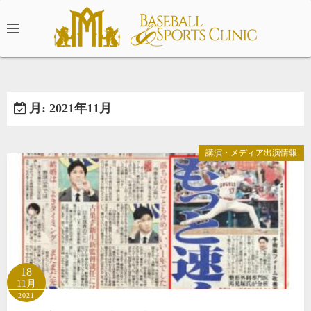
コ
ン
テ
ン
ツ
へ
月:
2021年11月
ス
キ
ッ
講演・メディア出演情報
プ
18
11月
2021