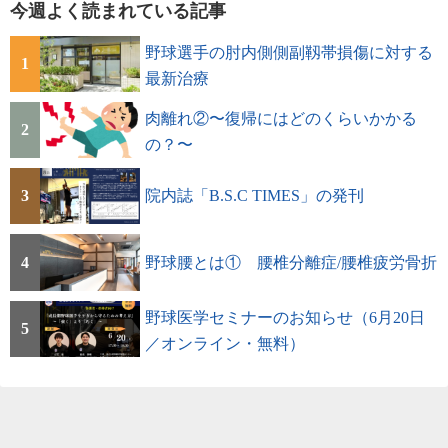
今週よく読まれている記事
野球選手の肘内側側副靱帯損傷に対する
1
最新治療
肉離れ②〜復帰にはどのくらいかかる
2
の？〜
3
院内誌「B.S.C TIMES」の発刊
4
野球腰とは① 腰椎分離症/腰椎疲労骨折
野球医学セミナーのお知らせ（6月20日
5
／オンライン・無料）