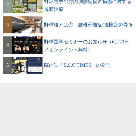
野球選手の肘内側側副靱帯損傷に対する
2
最新治療
3
野球腰とは① 腰椎分離症/腰椎疲労骨折
野球医学セミナーのお知らせ（6月20日
4
／オンライン・無料）
5
院内誌「B.S.C TIMES」の発刊