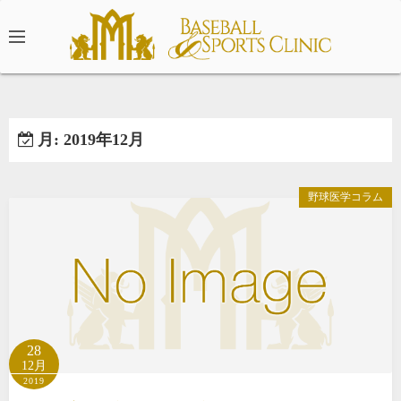
コ
ン
テ
ン
ツ
へ
月:
2019年12月
ス
キ
ッ
野球医学コラム
プ
28
12月
2019