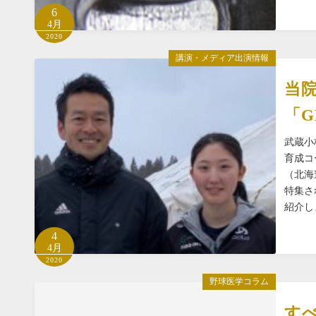
6
4月
2020
講演・メディア出演情報
当
「G
武蔵小
育成コ
（北海
特集さ
紹介し
4
4月
2020
野球医学コラム
す