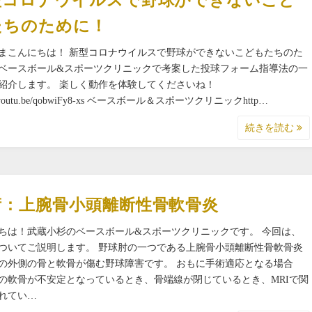
型コロナウイルスで野球ができないこど
たちのために！
まこんにちは！ 新型コロナウイルスで野球ができないこどもたちのた
ベースボール&スポーツクリニックで考案した投球フォーム指導法の一
紹介します。 楽しく動作を体験してくださいね！
://youtu.be/qobwiFy8-xs ベースボール＆スポーツクリニックhttp…
続きを読む
術：上腕骨小頭離断性骨軟骨炎
ちは！武蔵小杉のベースボール&スポーツクリニックです。 今回は、
ついてご説明します。 野球肘の一つである上腕骨小頭離断性骨軟骨炎
の外側の骨と軟骨が傷む野球障害です。 おもに手術適応となる場合
の軟骨が不安定となっているとき、骨端線が閉じているとき、MRIで関
れてい…