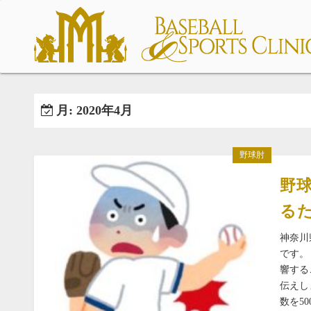
コ
ン
テ
ン
ツ
へ
月:
2020年4月
ス
キ
ッ
野球肘
プ
野
る
神奈川
です。
響する
伝えし
数を5