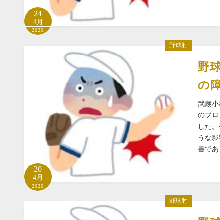
24
4月
2020
野球肘
野
の
武蔵小
のブロ
した。
うな影
書であ
20
4月
2020
野球肘