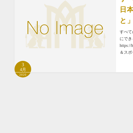
日
と
すべて
にでき
https:
＆スポ
3
4月
2020