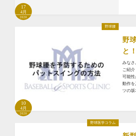
17
4月
2020
野球腰
野
と
みなさ
ご紹介
可能性
動作を
ツの坂
10
4月
2020
野球医学コラム