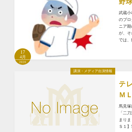
野
武蔵小
のブロ
ニア期
が、そ
では、
17
4月
2020
講演・メディア出演情報
テ
Ｍ
馬見塚
「二刀
まりま
Ｓ１】