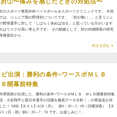
球肘①〜痛みを感じたときの対処法〜
杉のスポーツ整形外科ベースボール＆スポーツクリニックです。 今回
グは、ジュニア期の野球肘についてです。 「肘が痛い...」と言うジュ
の野球選手に対して「しばらく休めば治る」と思っている方がいます
れはリスクが高い考え方です。 その根拠として、肘の内側障害の研究
疼痛発症から…
続きを読む
レビ出演：勝利の条件×ワースポＭＬＢ
ＬＢ開幕前特集
尚孝医師が出演した、勝利の条件×ワースポＭＬＢ ＭＬＢ開幕前特集
流・大谷翔平と新日本選手の活躍を徹底データ分析！」の再放送が決
した！ NHK【ＢＳ１】4/20（月） 前0：30～2：09（日曜深夜） 【Ｂ
5/3（日・祝）前6：20～7：59 です。お楽しみに！…