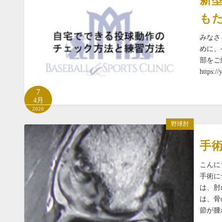
新
も
みなさ
めに、
部をご
https
7
4月
2020
野球肘
手
こんに
手術に
は、肘
は、骨
節が腫