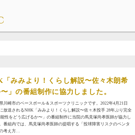
HK「みみより！くらし解説〜佐々木朗希
手〜」の番組制作に協力しました。
県川崎市のベースボール＆スポーツクリニックです。2022年4月21日
に放送されるNHK「みみより！くらし解説〜佐々木投手 28年ぶり完全
可能性をどう広げるか〜」の番組制作に当院の馬見塚尚孝医師が協力し
。番組内では、馬見塚尚孝医師の提唱する「投球障害リスクのペンタ
の考え方…