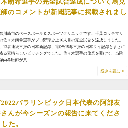
々木朗希選手の完全試合達成について馬見
医師のコメントが新聞記事に掲載されまし
。
県川崎市のベースボール＆スポーツクリニックです。千葉ロッテマリ
の佐々木朗希選手がプロ野球史上16人目の完全試合を達成しました。
、13者連続三振の日本新記録、1試合19奪三振の日本タイ記録とまさに
残る素晴らしいピッチングでした。佐々木選手の偉業を受けて、当院
塚尚孝医師が共…
続きを読む
2022パラリンピック日本代表の阿部友
香さんが今シーズンの報告に来てくださ
ました。