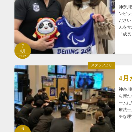
神奈川
ンピッ
ださい
んをサ
「成長
7
4月
2022
スタッフより
4
神奈川
ら新た
ームに
療法士
チな理
6