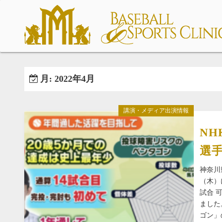
コ
ン
テ
ン
ツ
へ
月:
2022年4月
ス
キ
ッ
講演・メディア出演情報
プ
N
選
神奈川
（木）
試合 
ました
ゴン」