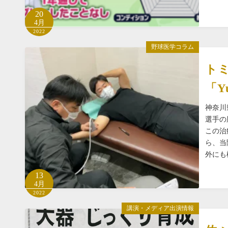
20
4月
2022
野球医学コラム
ト
「Y
神奈川
選手の
この治
ら、当
外にも
13
4月
2022
講演・メディア出演情報