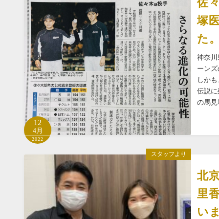
佐
塚
た
神奈川
ーンズ
しかも
伝説に
の馬見
12
4月
2022
スタッフより
北京
里
い