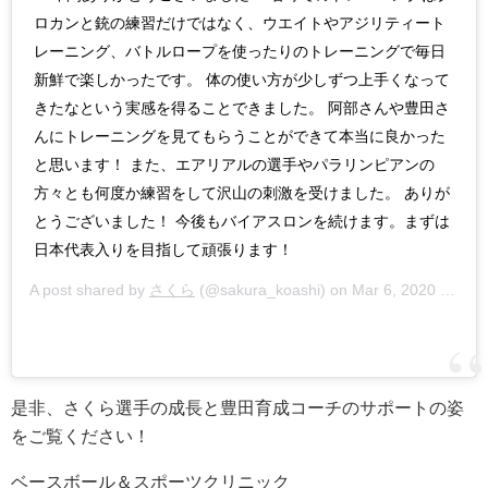
ロカンと銃の練習だけではなく、ウエイトやアジリティート
レーニング、バトルロープを使ったりのトレーニングで毎日
新鮮で楽しかったです。 体の使い方が少しずつ上手くなって
きたなという実感を得ることできました。 阿部さんや豊田さ
んにトレーニングを見てもらうことができて本当に良かった
と思います！ また、エアリアルの選手やパラリンピアンの
方々とも何度か練習をして沢山の刺激を受けました。 ありが
とうございました！ 今後もバイアスロンを続けます。まずは
日本代表入りを目指して頑張ります！
A post shared by
さくら
(@sakura_koashi) on
Mar 6, 2020 at 8:43pm PST
是非、さくら選手の成長と豊田育成コーチのサポートの姿
をご覧ください！
ベースボール＆スポーツクリニック