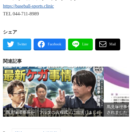
https://baseball-sports.clinic
TEL 044-711-8989
シェア
関連記事
馬見塚理事長
馬見塚理事長が「フルタの方程式」に出演しました
されました