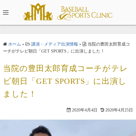
コ
ン
テ
ン
ツ
へ
ホーム
»
講演・メディア出演情報
»
当院の豊田太郎育成コ
ス
ーチがテレビ朝日「GET SPORTS」に出演しました！
キ
当院の豊田太郎育成コーチがテレ
ッ
プ
ビ朝日「GET SPORTS」に出演し
ました！
2020年4月4日
2020年4月25日