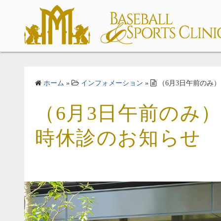
コ
ン
テ
ン
ツ
へ
ス
ホーム
»
インフォメーション
»
（6月3日午前のみ
キ
（6月3日午前のみ
ッ
プ
時休診のお知らせ