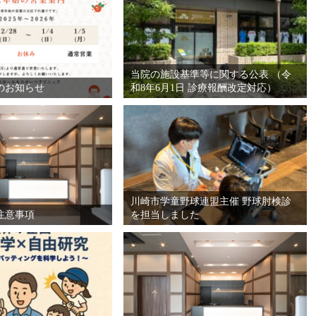
当院の施設基準等に関する公表 （令
のお知らせ
和8年6月1日 診療報酬改定対応）
川崎市学童野球連盟主催 野球肘検診
注意事項
を担当しました