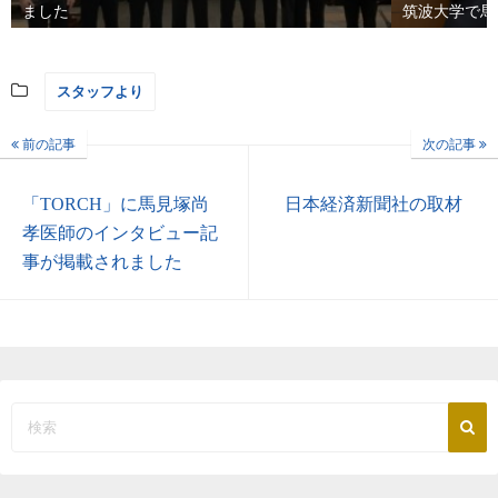
ました
筑波大学で馬
スタッフより
前の記事
次の記事
「TORCH」に馬見塚尚
日本経済新聞社の取材
孝医師のインタビュー記
事が掲載されました