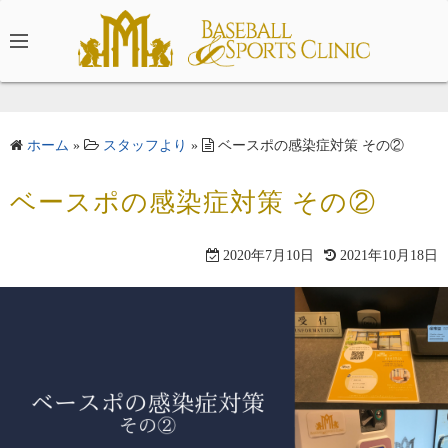
コ
ン
テ
ン
ツ
へ
ホーム
»
スタッフより
»
ベースポの感染症対策 その②
ス
キ
ベースポの感染症対策 その②
ッ
プ
2020年7月10日
2021年10月18日