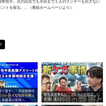
朗希投手。次の試合でも８回まで１人のランナーも出さない
ヒントを探る。」（番組ホームページより）
繰り返す」「月経困難症
馬見塚理事長が「フルタの方程式」に
」――そんな悩みを抱え
出演しました
と保護者の皆様へ