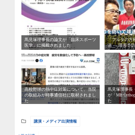
馬見塚理事長の論文が「臨床スポーツ
「フルタの方
医学」に掲載されました
演 ― 障害予
高校野球の熱中症対策について、当院
馬見塚理事長
の取組みが時事通信社に取材されまし
が「MB Orth
た
た
講演・メディア出演情報