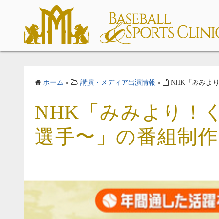
コ
ン
テ
ン
ツ
へ
ス
ホーム
»
講演・メディア出演情報
»
NHK「みみよ
キ
NHK「みみより！
ッ
プ
選手〜」の番組制