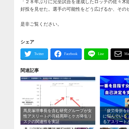
「２８年ぶりに完全試合を達成したロッテの佐々木
好投を見せた。選手の可能性をどう広げるか、その
是非ご覧ください。
シェア
関連記事
馬見塚理事長を含む研究グループが女
「疲労骨折を
性アスリートの月経周期とケガ発生リ
に悩んでいる
スクの関連性を実証
るアスリート