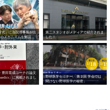
程式」に当院理事長が出
第二スタジオがメディアで紹介されま
防のメカニズムを解説
した！
・豊田育成コーチの論文
野球医学セミナー「第２回 学会では
opaedics」に掲載されまし
聞けない野球医学の秘密」