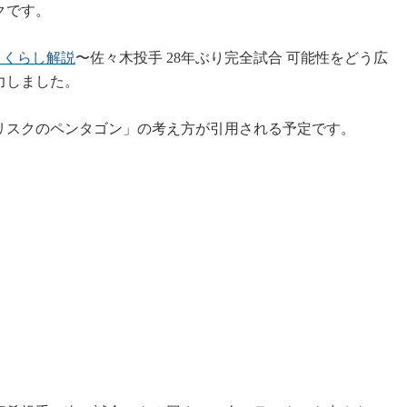
クです。
！くらし解説
〜佐々木投手 28年ぶり完全試合 可能性をどう広
力しました。
リスクのペンタゴン」の考え方が引用される予定です。