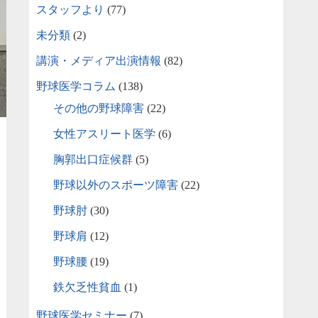
スタッフより
(77)
未分類
(2)
講演・メディア出演情報
(82)
野球医学コラム
(138)
その他の野球障害
(22)
女性アスリート医学
(6)
胸郭出口症候群
(5)
野球以外のスポーツ障害
(22)
野球肘
(30)
野球肩
(12)
野球腰
(19)
鉄欠乏性貧血
(1)
野球医学セミナー
(7)