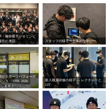
手・瑠奈選手がオリンピ
報告に来院
スタッフの様子〜主体的な学び〜
師がスポーツパフォーマ
新入職員研修の様子 ― レクチャーと
ス 「ONE 2026
OJT
講演します！