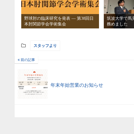
野球肘の臨床研究を発表 ― 第38回日
筑波大学で馬
本肘関節学会学術集会
務めました
スタッフより
前の記事
年末年始営業のお知らせ