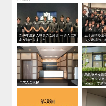
2026年度新入職員のご紹介 ― 新たに8
五十嵐晴冬選
名が加わりました
ック出場のご
馬見塚尚孝医
ンスカンファレン
年末のご挨拶
Winter」で