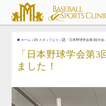
コ
ン
テ
ン
ツ
へ
ス
ホーム
»
スタッフより
»
「日本野球学会第3回大会
キ
「日本野球学会第3
ッ
プ
ました！